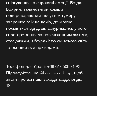
спілкування та справжні емоції. Богдан 
Боярин, талановитий комік з 
неперевершеним почуттям гумору, 
запрошує всіх на вечір, де можна 
посміятися від душі, занурившись у його 
спостереження за повсякденним життям, 
стосунками, абсурдністю сучасного світу 
та особистими пригодами.
Телефон для броні: +38 067 508 71 93
Підписуйтесь на @brod.stand_up, щоб 
знати про всі наші заходи заздалегідь.
18+
СЛІДКУЙ ЗА НАМИ В