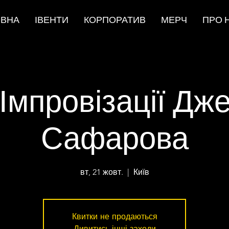
ОВНА
ІВЕНТИ
КОРПОРАТИВ
МЕРЧ
ПРО 
 Імпровізації Дж
Сафарова
вт, 21 жовт.
  |  
Київ
Квитки не продаються
Дивитись інші заходи