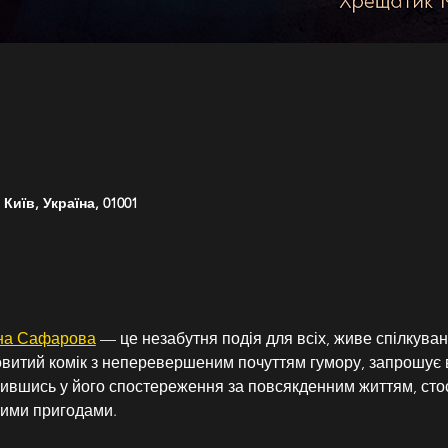
Київ, Україна, 01001
на Сафарова
 — це незабутня подія для всіх, живе спілкуван
итий комік з неперевершеним почуттям гумору, запрошує вс
урившись у його спостереження за повсякденним життям, сто
тими пригодами.