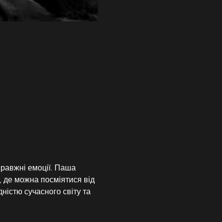
правжні емоції. Паша 
, де можна посміятися від 
істю сучасного світу та 