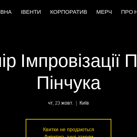
ОВНА
ІВЕНТИ
КОРПОРАТИВ
МЕРЧ
ПРО 
ір Імпровізації 
Пінчука
чт, 23 жовт.
  |  
Київ
Квитки не продаються
Дивитись інші заходи