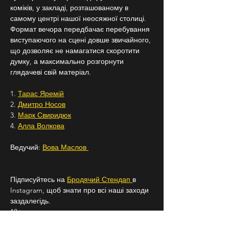
коміків, у закладі, розташованому в 
самому центрі нашої неосяжної столиці.
Формат вечора передбачає перебування 
виступаючого на сцені довше звичайного, 
що дозволяє не намагатися скоротити 
думку, а максимально розгорнути 
глядачеві свій матеріал.
1. 
Тарас Яремій
2. 
Дмитро Носов
3. 
Марк Свиридюк
4. 
Алла Волкова
Ведучий: 
Вова Маслов 
Підписуйтесь на 
Бродячий Стендап 
в 
Instagram, щоб знати про всі наші заходи 
заздалегідь.
18+