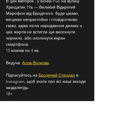
В цей вівторок , у Бочка Pub на вулиці 
Хрещатик 19а — Великий Відкритий 
Мікрофон від Бродячого. Буде цікаво, 
місцями непристойно і стовідсотково 
свіжо, адже після народження деяких з 
цих жартів не встигли ще висохнути 
чорнило, або охолонути екран 
смартфона.
15 коміків по 4 хв.
Ведуча: 
Алла Волкова
Підписуйтесь на 
Бродячий Стендап
 в 
Instagram, щоб знати про всі наші заходи 
заздалегідь.
18+