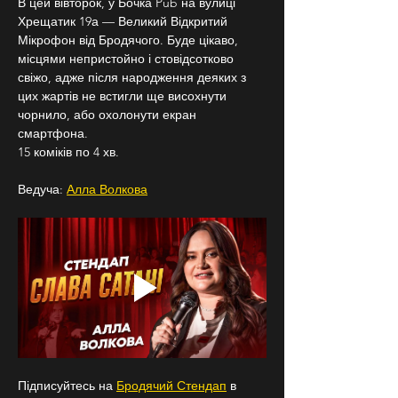
В цей вівторок, у Бочка Pub на вулиці 
Хрещатик 19а — Великий Відкритий 
Мікрофон від Бродячого. Буде цікаво, 
місцями непристойно і стовідсотково 
свіжо, адже після народження деяких з 
цих жартів не встигли ще висохнути 
чорнило, або охолонути екран 
смартфона.
15 коміків по 4 хв.
Ведуча: 
Алла Волкова
Підписуйтесь на 
Бродячий Стендап
 в 