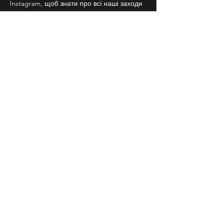
Instagram, щоб знати про всі наші заходи 
заздалегідь.
18+
СЛІДКУЙ ЗА НАМИ В
СОЦІАЛЬНИХ
МЕРЕЖАХ
Договір публічної оферти
Повернення квитків