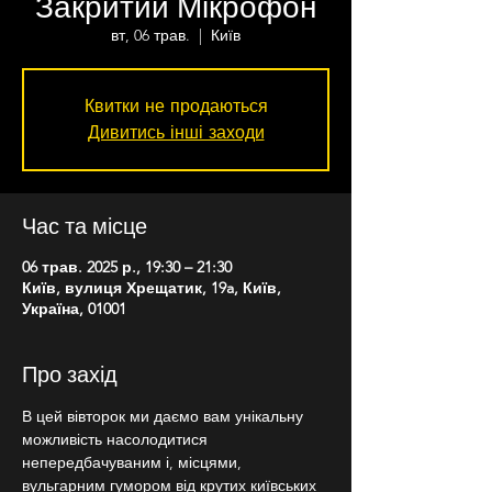
Закритий Мікрофон
вт, 06 трав.
  |  
Київ
Квитки не продаються
Дивитись інші заходи
Час та місце
06 трав. 2025 р., 19:30 – 21:30
Київ, вулиця Хрещатик, 19a, Київ,
Україна, 01001
Про захід
В цей вівторок ми даємо вам унікальну 
можливість насолодитися 
непередбачуваним і, місцями, 
вульгарним гумором від крутих київських 