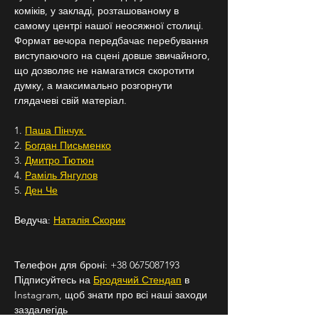
коміків, у закладі, розташованому в 
самому центрі нашої неосяжної столиці. 
Формат вечора передбачає перебування 
виступаючого на сцені довше звичайного, 
що дозволяє не намагатися скоротити 
думку, а максимально розгорнути 
глядачеві свій матеріал.
1. 
Паша Пінчук 
2. 
Богдан Письменко
3. 
Дмитро Тютюн
4. 
Раміль Янгулов
5. 
Ден Че
Ведуча: 
Наталія Скорик
Телефон для броні: +38 0675087193
Підписуйтесь на 
Бродячий Стендап
 в 
Instagram, щоб знати про всі наші заходи 
заздалегідь