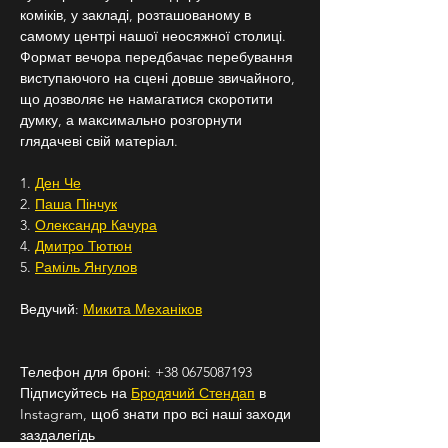
коміків, у закладі, розташованому в 
самому центрі нашої неосяжної столиці. 
Формат вечора передбачає перебування 
виступаючого на сцені довше звичайного, 
що дозволяє не намагатися скоротити 
думку, а максимально розгорнути 
глядачеві свій матеріал.
1. 
Ден Че
2. 
Паша Пінчук
3. 
Олександр Качура
4. 
Дмитро Тютюн
5. 
Раміль Янгулов
Ведучий: 
Микита Механіков
Телефон для броні: +38 0675087193
Підписуйтесь на 
Бродячий Стендап
 в 
Instagram, щоб знати про всі наші заходи 
заздалегідь