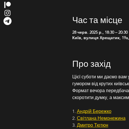
Час та місце
28 черв. 2025 р., 18:30 – 20:30
Київ, вулиця Хрещатик, 19a, 
Про захід
Цієї суботи ми даємо вам
гумором від крутих київськ
Формат вечора передбачає
скоротити думку, а максим
1. 
Андрій Бережко
2. 
Світлана Немонежина
3. 
Дмитро Тютюн