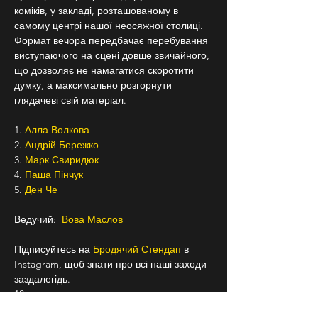
коміків, у закладі, розташованому в 
самому центрі нашої неосяжної столиці. 
Формат вечора передбачає перебування 
виступаючого на сцені довше звичайного, 
що дозволяє не намагатися скоротити 
думку, а максимально розгорнути 
глядачеві свій матеріал.
1. 
Алла Волкова 
2. 
Андрій Бережко 
3. 
Марк Свиридюк
4. 
Паша Пінчук 
5. 
Ден Че 
Ведучий:  
Вова Маслов 
Підписуйтесь на 
Бродячий Стендап 
в 
Instagram, щоб знати про всі наші заходи 
заздалегідь.
18+