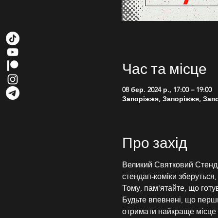
Час та місце
08 бер. 2024 р., 17:00 – 19:00
Запоріжжя, Запоріжжя, Запо
Про захід
Великий Святковий Стендап 
стендап-коміки зберуться,
Тому, пам'ятайте, що готу
Будьте впевнені, що перши
отримати найкраще місце 