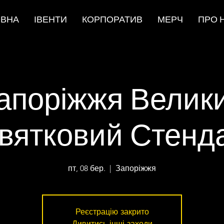
ОВНА
ІВЕНТИ
КОРПОРАТИВ
МЕРЧ
ПРО 
апоріжжя Велик
вятковий Стенд
пт, 08 бер.
  |  
Запоріжжя
Реєстрацію закрито
Дивитись інші заходи