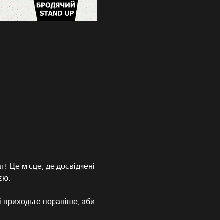
г! Це місце, де досвідчені 
єю.
і приходьте пораніше, аби 