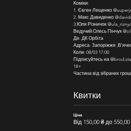
Коміки:
1. Євген Лещенко @superj
2. Макс Давиденко @davi
3.Юля Різничок @ula_rizny
Ведучий:Олесь Пінчук @ol
Де: ДК Орбіта
Адреса: Запоріжжя ,Вʼяче
Коли: 08/03 17:00
Підписуйтесь на @brod.sta
18+
Частина від зібраних грош
Квитки
Ціна
Від 150,00 ₴ до 550,00