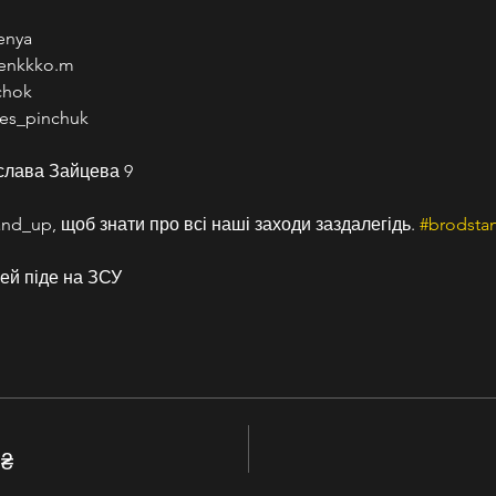
enya
denkkko.m
chok
es_pinchuk
слава Зайцева 9
nd_up, щоб знати про всі наші заходи заздалегідь. 
#brodsta
ей піде на ЗСУ
 ₴