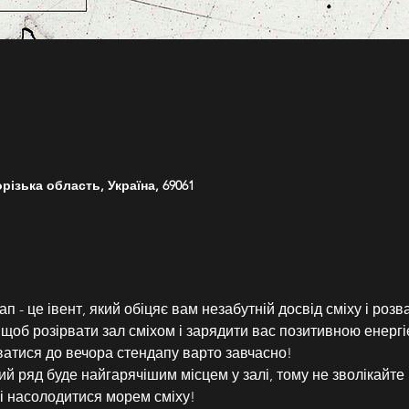
різька область, Україна, 69061
- це івент, який обіцяє вам незабутній досвід сміху і розва
 щоб розірвати зал сміхом і зарядити вас позитивною енергі
ватися до вечора стендапу варто завчасно!
й ряд буде найгарячішим місцем у залі, тому не зволікайте 
і насолодитися морем сміху!