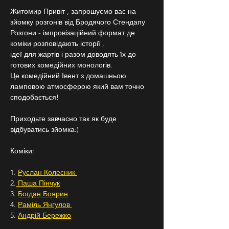
Житомир Привіт , запрошуємо вас на 
зйомку розгонів від Бродячого Стендапу
Розгони - імпровізаційний формат де 
коміки розповідають історії ,
ідеї для жартів і разом доводять їх до 
готових комедійних монологів.
Це комедійний Івент з домашньою 
ламповою атмосферою який вам точно 
сподобається!
Приходьте завчасно так як буде 
відбуватись зйомка:)
Коміки:
1. 
Руслан Колесник 
2.
 Паша Пінчук
3. 
Богдан Боярин
4. 
Раміль Янгулов 
5. 
Андрій Бережко