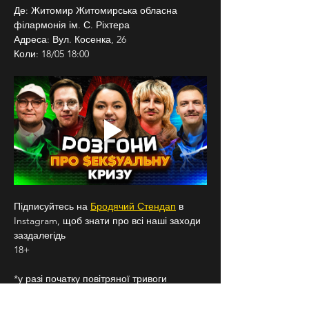
Де: Житомир Житомирська обласна 
філармонія ім. С. Ріхтера 
Адреса: Вул. Косенка, 26
Коли: 18/05 18:00
Підписуйтесь на 
Бродячий Стендап
 в 
Instagram, щоб знати про всі наші заходи 
заздалегідь
18+
*у разі початку повітряної тривоги 
концерт буде зупинено, а усім гостям 
запропоновано пройти в укриття. По 