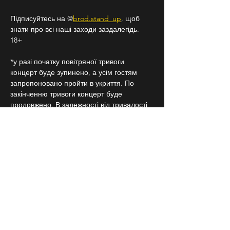
Підписуйтесь на @
brod.stand_up
, щоб 
знати про всі наші заходи заздалегідь. 
18+
*у разі початку повітряної тривоги 
концерт буде зупинено, а усім гостям 
запропоновано пройти в укриття. По 
закінченню тривоги концерт буде 
продовжено. В залежності від тривалості 
тривоги концерт може бути перенесено 
на іншу дату. Якщо повітряна тривога 
розпочинається пізніше, аніж за годину 
від початку концерту, концерт може 
вважатися завершеним.
СЛІДКУЙ ЗА НАМИ В