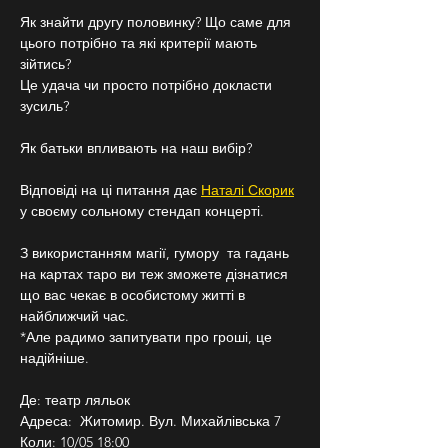
Як знайти другу половинку? Що саме для 
цього потрібно та які критерії мають 
зійтись?
Це удача чи просто потрібно докласти 
зусиль?
Як батьки впливають на наш вибір? 
Відповіді на ці питання дає 
Наталі Скорик
у своєму сольному стендап концерті. 
З використанням магії, гумору  та гадань 
на картах таро ви теж зможете дізнатися 
що вас чекає в особистому житті в 
найближчий час. 
*Але радимо запитувати про гроші, це 
надійніше.
Де: театр ляльок
Адреса:  Житомир. Вул. Михайлівська 7
Коли: 10/05 18:00